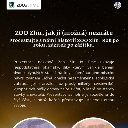
ZOO Zlín, jak ji (možná) neznáte
Procestujte s námi historií ZOO Zlín. Rok po
roku, zážitek po zážitku.
Prezentace nazvaná Zoo Zlín in Time ukazuje
nejpodstatnější okamžiky, díky kterým vznikla během
dvou uplynulých staletí na kdysi nenápadném místním
návrší zvaném Lešná dnešní nezaměnitelná zoologická
zahrada. Jejím areálem už prošly milióny návštěvníků,
v expozicích našly domov tisíce zvířat, o které se staraly
stovky chovatelů. Prezentace samotná je rozdělena do
čtyř částí, z nichž každá představuje ucelenou etapu
vývoje.